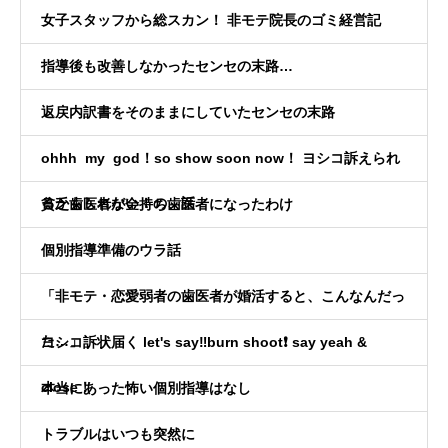
女子スタッフから総スカン！ 非モテ院長のゴミ経営記
指導後も改善しなかったセンセの末路…
返戻内訳書をそのままにしていたセンセの末路
ohhh my god！so show soon now！ ヨシコ訴えられ
るかもしれない！の、話
貧乏歯医者が金持ち歯医者になったわけ
個別指導準備のウラ話
「非モテ・恋愛弱者の歯医者が婚活すると、こんなんだっ
た…」
ヨシコ訴状届く let's say‼️burn shoot❗️ say yeah &
close！
本当にあった怖い個別指導はなし
トラブルはいつも突然に