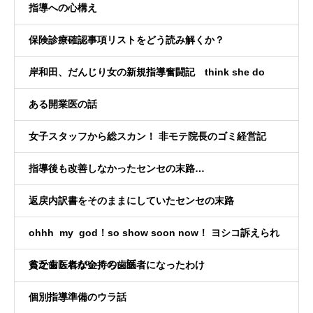
指導への心構え
保険診療確認事項リストをどう読み解くか？
岸和田、だんじり女の新規指導奮闘記 think she do
ある開業医の話
女子スタッフから総スカン！ 非モテ院長のゴミ経営記
指導後も改善しなかったセンセの末路…
返戻内訳書をそのままにしていたセンセの末路
ohhh my god！so show soon now！ ヨシコ訴えられ
るかもしれない！の、話
貧乏歯医者が金持ち歯医者になったわけ
個別指導準備のウラ話