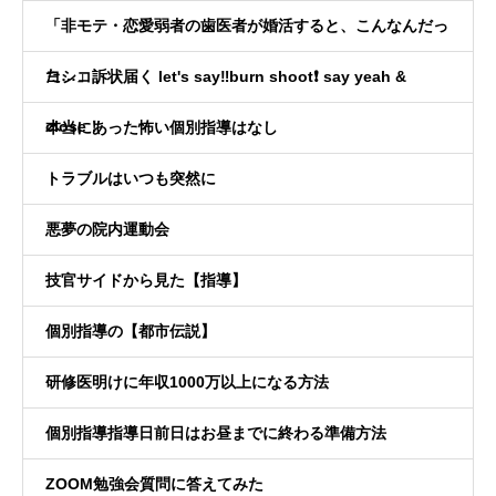
「非モテ・恋愛弱者の歯医者が婚活すると、こんなんだっ
た…」
ヨシコ訴状届く let's say‼️burn shoot❗️ say yeah &
close！
本当にあった怖い個別指導はなし
トラブルはいつも突然に
悪夢の院内運動会
技官サイドから見た【指導】
個別指導の【都市伝説】
研修医明けに年収1000万以上になる方法
個別指導指導日前日はお昼までに終わる準備方法
ZOOM勉強会質問に答えてみた