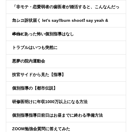
「非モテ・恋愛弱者の歯医者が婚活すると、こんなんだっ
た…」
ヨシコ訴状届く let's say‼️burn shoot❗️ say yeah &
close！
本当にあった怖い個別指導はなし
トラブルはいつも突然に
悪夢の院内運動会
技官サイドから見た【指導】
個別指導の【都市伝説】
研修医明けに年収1000万以上になる方法
個別指導指導日前日はお昼までに終わる準備方法
ZOOM勉強会質問に答えてみた