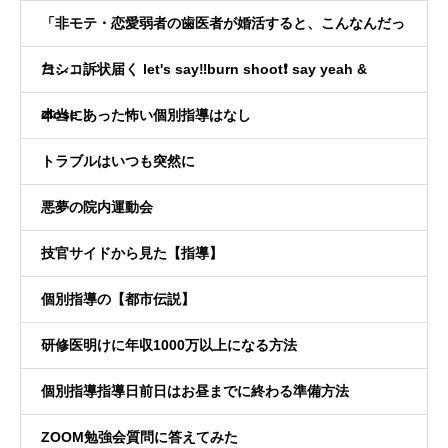
「非モテ・恋愛弱者の歯医者が婚活すると、こんなんだっ
た…」
ヨシコ訴状届く let's say‼️burn shoot❗️ say yeah &
close！
本当にあった怖い個別指導はなし
トラブルはいつも突然に
悪夢の院内運動会
技官サイドから見た【指導】
個別指導の【都市伝説】
研修医明けに年収1000万以上になる方法
個別指導指導日前日はお昼までに終わる準備方法
ZOOM勉強会質問に答えてみた