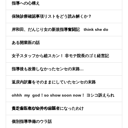
指導への心構え
保険診療確認事項リストをどう読み解くか？
岸和田、だんじり女の新規指導奮闘記 think she do
ある開業医の話
女子スタッフから総スカン！ 非モテ院長のゴミ経営記
指導後も改善しなかったセンセの末路…
返戻内訳書をそのままにしていたセンセの末路
ohhh my god！so show soon now！ ヨシコ訴えられ
るかもしれない！の、話
貧乏歯医者が金持ち歯医者になったわけ
個別指導準備のウラ話