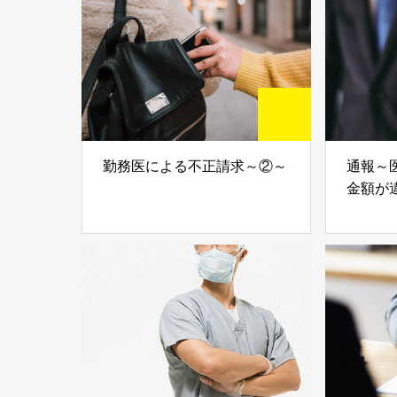
勤務医による不正請求～②～
通報～
金額が