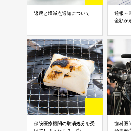
返戻と増減点通知について
通報～
金額が
保険医療機関の取消処分を受
歯科医
けてしまったら？～②～
分事例