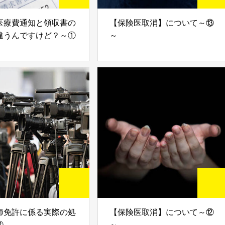
医療費通知と領収書の
【保険医取消】について～⑬
違うんですけど？～①
～
師免許に係る実際の処
【保険医取消】について～⑫
②
～