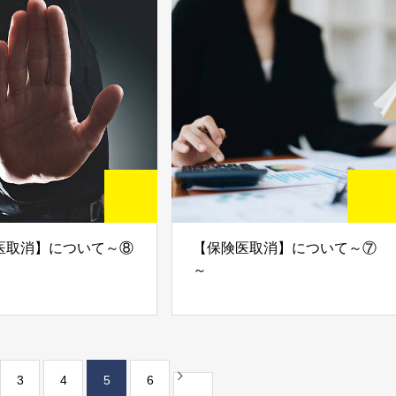
医取消】について～⑧
【保険医取消】について～⑦
～
3
4
5
6