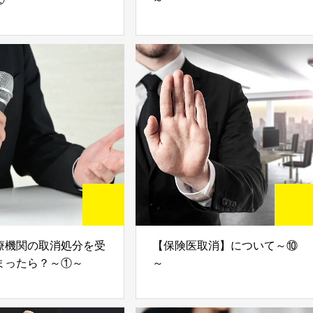
療機関の取消処分を受
【保険医取消】について～⑩
まったら？～①～
～