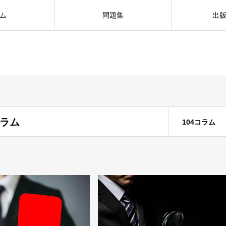
ム
問題集
出
ラム
104コラム