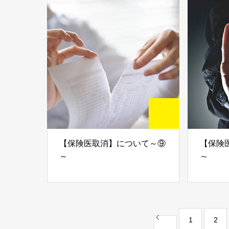
【保険医取消】について～⑨
【保険
～
～
1
2