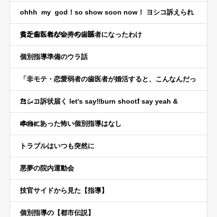
ohhh my god！so show soon now！ ヨシコ訴えられ
るかもしれない！の、話
貧乏歯医者が金持ち歯医者になったわけ
個別指導準備のウラ話
「非モテ・恋愛弱者の歯医者が婚活すると、こんなんだっ
た…」
ヨシコ訴状届く let's say‼️burn shoot❗️ say yeah &
close！
本当にあった怖い個別指導はなし
トラブルはいつも突然に
悪夢の院内運動会
技官サイドから見た【指導】
個別指導の【都市伝説】