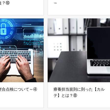
は？⑩
～
突合点検について～④
療養担当規則に則った【カル
テ】とは？⑧