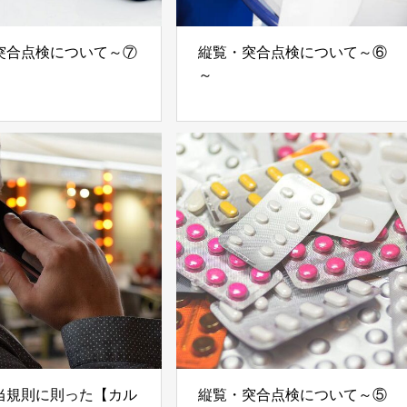
突合点検について～⑦
縦覧・突合点検について～⑥
～
当規則に則った【カル
縦覧・突合点検について～⑤