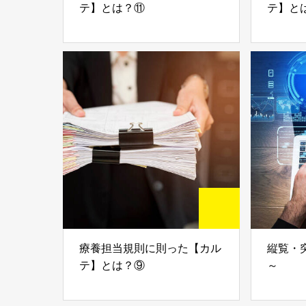
テ】とは？⑪
テ】と
療養担当規則に則った【カル
縦覧・
テ】とは？⑨
～