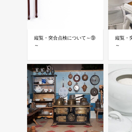
縦覧・突合点検について～⑨
縦覧・
～
～