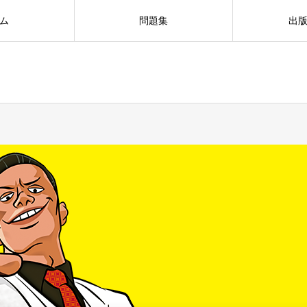
ム
問題集
出