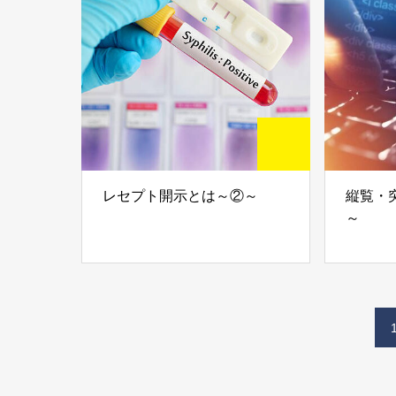
レセプト開示とは～②～
縦覧・
～