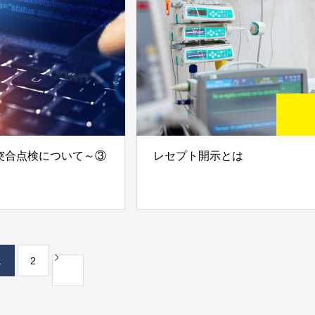
突合点検について～③
レセプト開示とは
1
2