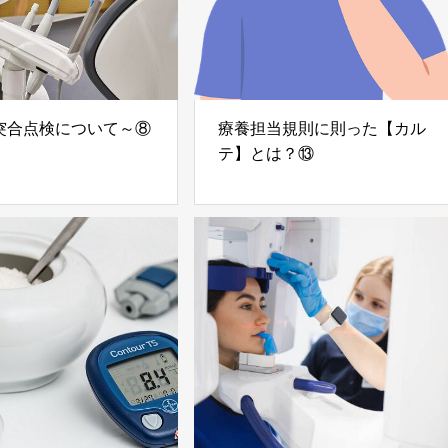
突合点検について～⑧
療養担当規則に則った【カル
テ】とは？⑬