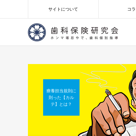
サイトについて
コラ
療養担当規則に
則った【カル
テ】とは？